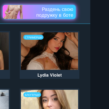
Раздень свою
подружку в боте
СТРИМЕРШИ
Lydia Violet
БЛОГЕРШИ