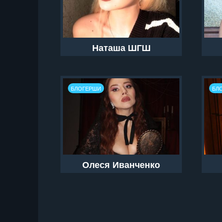
Наташа ШГШ
БЛОГЕРШИ
БЛ
Олеся Иванченко
Пагинация
записей