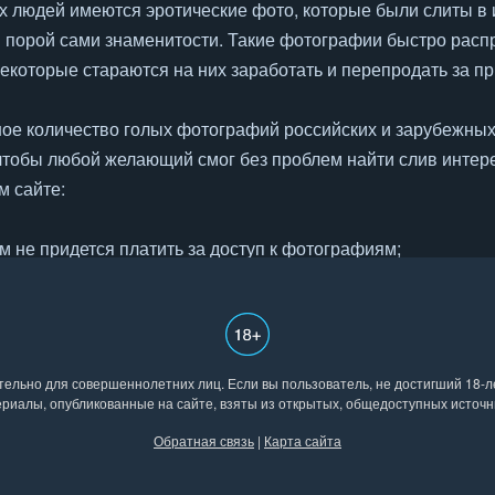
ых людей имеются эротические фото, которые были слиты в
 порой сами знаменитости. Такие фотографии быстро расп
екоторые стараются на них заработать и перепродать за п
ое количество голых фотографий российских и зарубежных 
, чтобы любой желающий смог без проблем найти слив интер
м сайте:
м не придется платить за доступ к фотографиям;
а и в хорошем качестве;
я и появляются новые сливы знаменитостей.
льно для совершеннолетних лиц. Если вы пользователь, не достигший 18-ле
то, но и видео, если такие имеются. Весь материал взят из
риалы, опубликованные на сайте, взяты из открытых, общедоступных источн
Обратная связь
|
Карта сайта