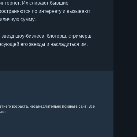
 интернет. Их сливают бывшие
ространяются по интернету и вызывают
риличную сумму.
звезд шоу-бизнеса, блогерш, стримерш,
есующей его звезды и насладиться им.
тнего возраста, незамедлительно покиньте сайт. Все
 открытых источников и проверен на
иков.