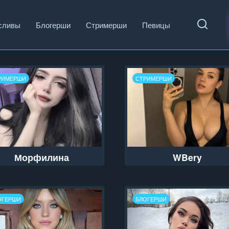
сливы
Блогерши
Стримерши
Певицы
РИМЕРШИ
СТРИМЕРШИ
Морфилина
WBery
ОГЕРШИ
БЛОГЕРШИ