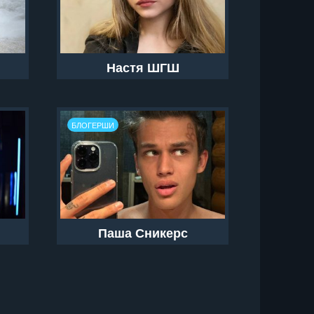
Настя ШГШ
БЛОГЕРШИ
Паша Сникерс