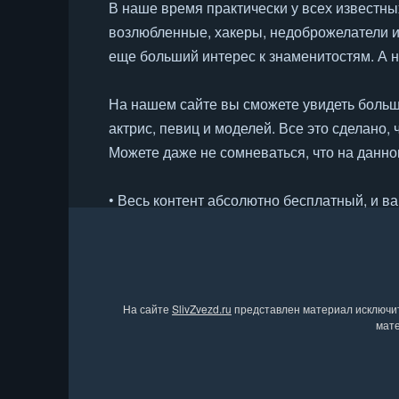
В наше время практически у всех известн
возлюбленные, хакеры, недоброжелатели и
еще больший интерес к знаменитостям. А н
На нашем сайте вы сможете увидеть больш
актрис, певиц и моделей. Все это сделано
Можете даже не сомневаться, что на данно
• Весь контент абсолютно бесплатный, и ва
• Все фотографии настоящие, без фотошоп
• Только эротические и голые фото;
• Подборки снимков постоянно обновляютс
На сайте
SlivZvezd.ru
представлен материал исключите
Также на сайте вас жду не только голые фо
мате
подлинность.