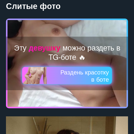
Слитые фото
Эту
можно раздеть в
девушку
TG-боте 🔥
Раздень красотку
в боте