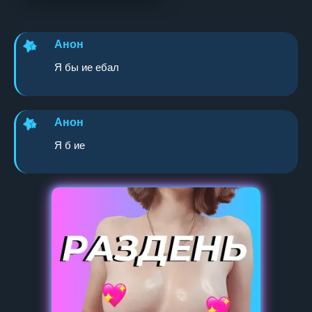
Анон
Я бы ие ебал
Анон
Я б ие