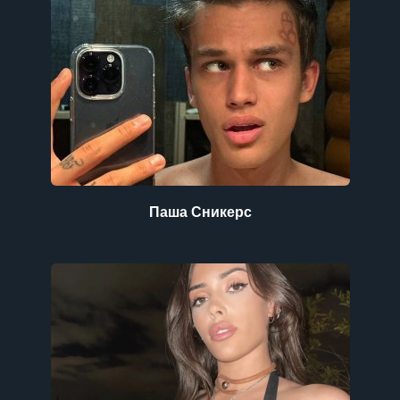
Паша Сникерс