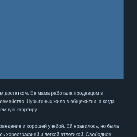
им достатком. Ее мама работала продавцом в
т семейство Шурыгиных жило в общежитии, а когда
ъемную квартиру.
оведение и хорошей учебой. Ей нравилось, но была
ась хореографией и легкой атлетикой. Свободное