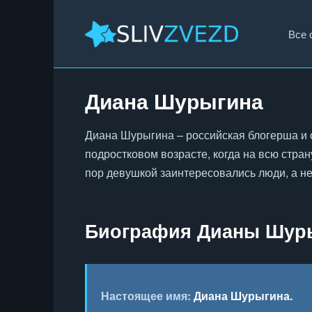
Перейти
к
Все 
содержанию
Диана Шурыгина
Диана Шурыгина – российская блогерша и 
подростковом возрасте, когда на всю стран
пор девушкой заинтересовались люди, а н
Биография Дианы Шур
Настоящее имя:
Диана Шурыгина.