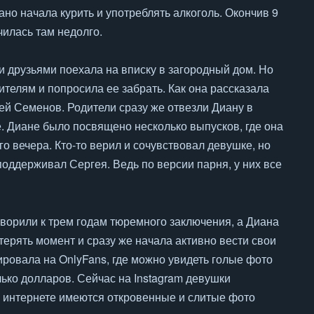
но начала курить и употреблять алкоголь. Окончив 9
чилась там недолго.
и друзьями поехала на вписку в загородный дом. Но
ителям и попросила ее забрать. Как она рассказала
ей Семенов. Родители сразу же отвезли Диану в
. Диане было посвящено несколько выпусков, где она
о вечера. Кто-то верил и сочувствовал девушке, но
поддерживал Сергея. Ведь по версии парня, у них все
оворили к трем годам тюремного заключения, а Диана
терять момент и сразу же начала активно вести свои
ировала на OnlyFans, где можно увидеть голые фото
лько долларов. Сейчас на Instagram девушки
а интернете имеются откровенные и слитые фото