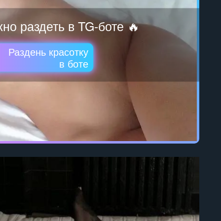
но раздеть в TG-боте 🔥
Раздень красотку
в боте