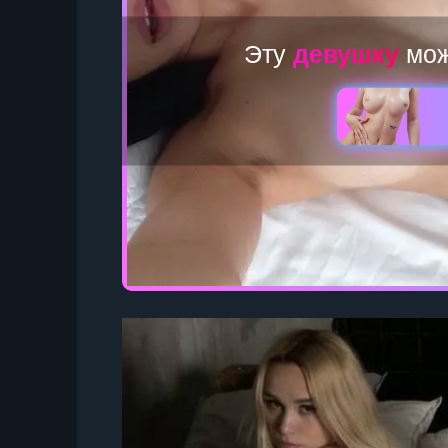
Эту
мож
девушку