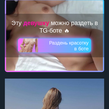
Эту
можно раздеть в
девушку
TG-боте 🔥
Раздень красотку
в боте