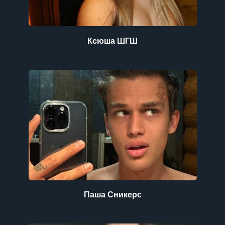
Ксюша ШГШ
Паша Сникерс