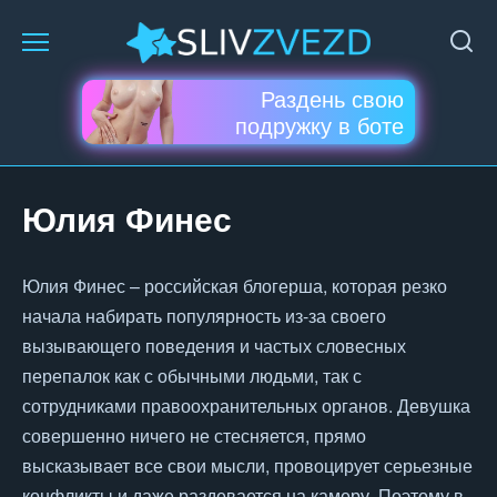
Перейти
к
содержанию
Раздень свою
подружку в боте
Юлия Финес
Юлия Финес – российская блогерша, которая резко
начала набирать популярность из-за своего
вызывающего поведения и частых словесных
перепалок как с обычными людьми, так с
сотрудниками правоохранительных органов. Девушка
совершенно ничего не стесняется, прямо
высказывает все свои мысли, провоцирует серьезные
конфликты и даже раздевается на камеру. Поэтому в